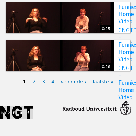
Funnie
Home
Video
0:25
CNGT
-
Funnie
Home
Video
0:26
CNGT
-
1
2
3
4
volgende ›
laatste »
Funnie
Home
PAGINA'S
Video