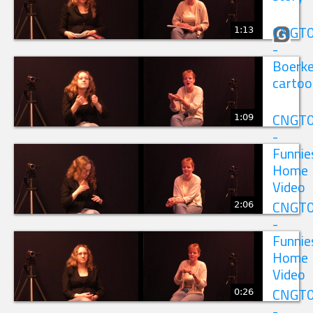
1:13
CNGT
-
Boerk
cartoo
1:09
CNGT
-
Funnie
Home
Video
2:06
CNGT
-
Funnie
Home
Video
0:26
CNGT
-