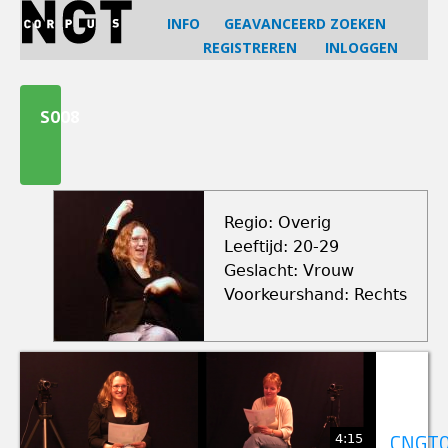
Jump
INFO
GEAVANCEERD ZOEKEN
to
REGISTREREN
INLOGGEN
navigation
Back
to
S008
top
Regio: Overig
Leeftijd: 20-29
Geslacht: Vrouw
Voorkeurshand: Rechts
4:15
CNGT