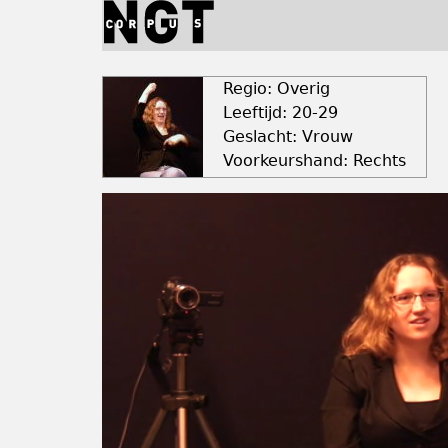
Jump
to
navigation
Back
to
Regio: Overig
top
Leeftijd: 20-29
Geslacht: Vrouw
Voorkeurshand: Rechts