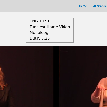
INFO
GEAVAN
CNGT0151
Funniest Home Video
Monoloog
Duur:
0:26