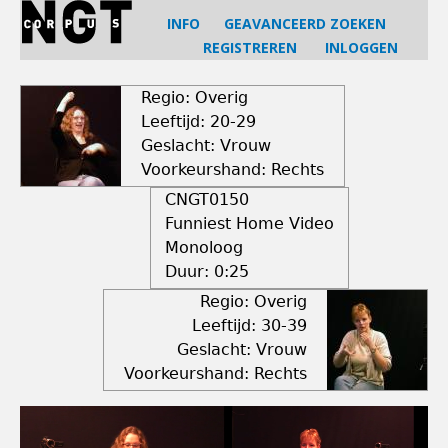
Jump
INFO
GEAVANCEERD ZOEKEN
to
REGISTREREN
INLOGGEN
navigation
Back
to
Regio: Overig
top
Leeftijd: 20-29
Geslacht: Vrouw
Voorkeurshand: Rechts
CNGT0150
Funniest Home Video
Monoloog
Duur:
0:25
Regio: Overig
Leeftijd: 30-39
Geslacht: Vrouw
Voorkeurshand: Rechts