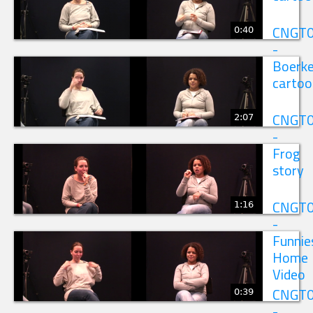
0:40
CNGT
-
Boerk
cartoo
2:07
CNGT
-
Frog
story
1:16
CNGT
-
Funnie
Home
Video
0:39
CNGT
-