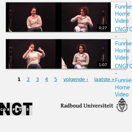
Funnie
Home
Video
0:27
CNGT
-
Funnie
Home
Video
1:07
CNGT
-
1
2
3
4
5
volgende ›
laatste »
Funnie
Home
PAGINA'S
Video