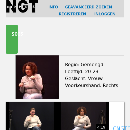
Jump
INFO
GEAVANCEERD ZOEKEN
to
REGISTREREN
INLOGGEN
navigation
Back
to
S005
top
Regio: Gemengd
Leeftijd: 20-29
Geslacht: Vrouw
Voorkeurshand: Rechts
4:19
CNGT