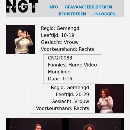
Jump
INFO
GEAVANCEERD ZOEKEN
to
REGISTREREN
INLOGGEN
navigation
Back
to
Regio: Gemengd
top
Leeftijd: 10-19
Geslacht: Vrouw
Voorkeurshand: Rechts
CNGT0083
Funniest Home Video
Monoloog
Duur:
1:16
Regio: Gemengd
Leeftijd: 20-29
Geslacht: Vrouw
Voorkeurshand: Rechts