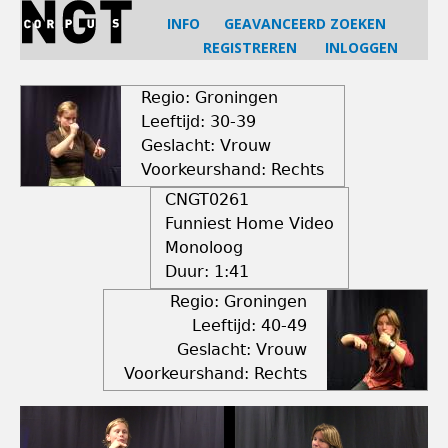
Jump
INFO
GEAVANCEERD ZOEKEN
to
REGISTREREN
INLOGGEN
navigation
Back
to
Regio: Groningen
top
Leeftijd: 30-39
Geslacht: Vrouw
Voorkeurshand: Rechts
CNGT0261
Funniest Home Video
Monoloog
Duur:
1:41
Regio: Groningen
Leeftijd: 40-49
Geslacht: Vrouw
Voorkeurshand: Rechts