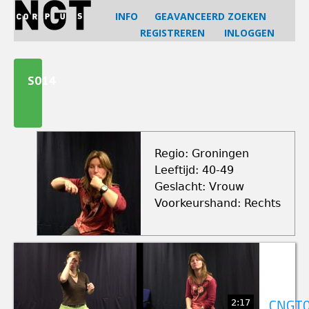
Jump
INFO
GEAVANCEERD ZOEKEN
to
REGISTREREN
INLOGGEN
navigation
Back
to
S014
top
Regio: Groningen
Leeftijd: 40-49
Geslacht: Vrouw
Voorkeurshand: Rechts
2:17
CNGT