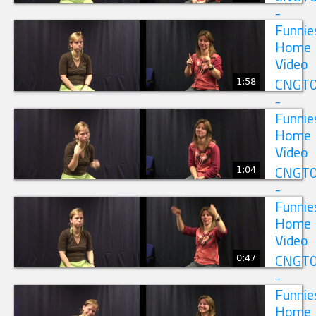
-
Funnie
Home
Video
1:58
CNGT
-
Funnie
Home
Video
1:04
CNGT
-
Funnie
Home
Video
0:47
CNGT
-
Funnie
Home