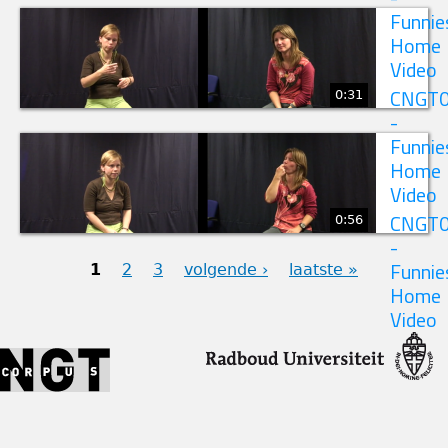
Funnie
Home
Video
0:31
CNGT
-
Funnie
Home
Video
0:56
CNGT
-
1
2
3
volgende ›
laatste »
Funnie
Home
PAGINA'S
Video