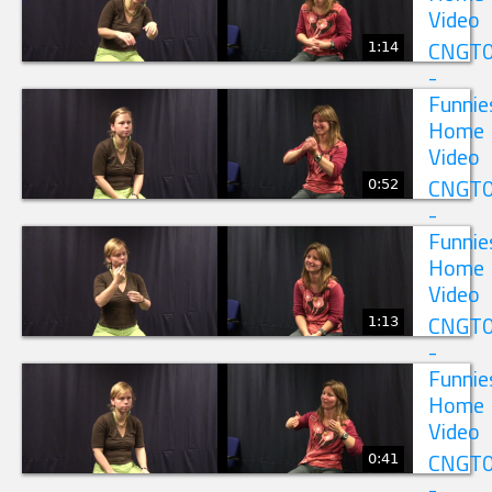
Video
1:14
CNGT
-
Funnie
Home
Video
0:52
CNGT
-
Funnie
Home
Video
1:13
CNGT
-
Funnie
Home
Video
0:41
CNGT
-