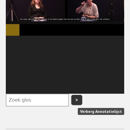
>
Verberg Annotatielijst