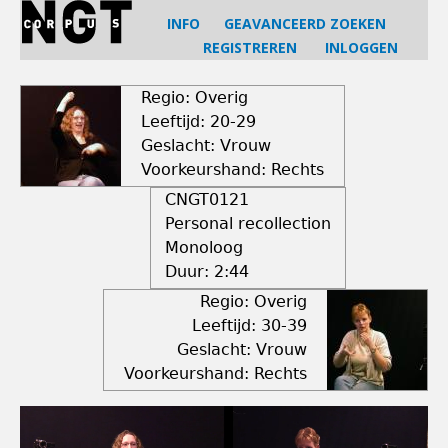
Jump
INFO
GEAVANCEERD ZOEKEN
to
REGISTREREN
INLOGGEN
navigation
Back
to
Regio: Overig
top
Leeftijd: 20-29
Geslacht: Vrouw
Voorkeurshand: Rechts
CNGT0121
Personal recollection
Monoloog
Duur:
2:44
Regio: Overig
Leeftijd: 30-39
Geslacht: Vrouw
Voorkeurshand: Rechts