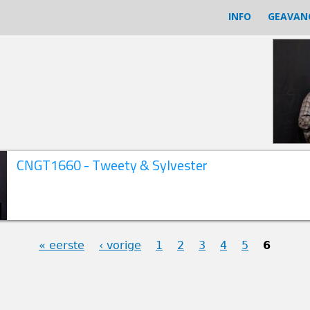
INFO
GEAVAN
CNGT1660 - Tweety & Sylvester
« eerste
‹ vorige
1
2
3
4
5
6