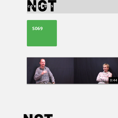
Jump
to
navigation
Back
to
S069
top
0:44
PAGINA'S