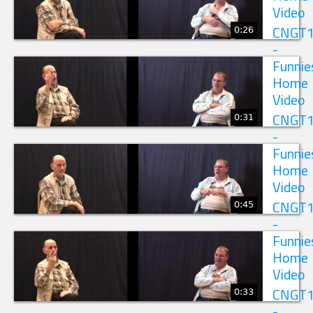
Video
0:26
CNGT
-
Funnie
Home
Video
0:31
CNGT
-
Funnie
Home
Video
0:45
CNGT
-
Funnie
Home
Video
0:33
CNGT
-