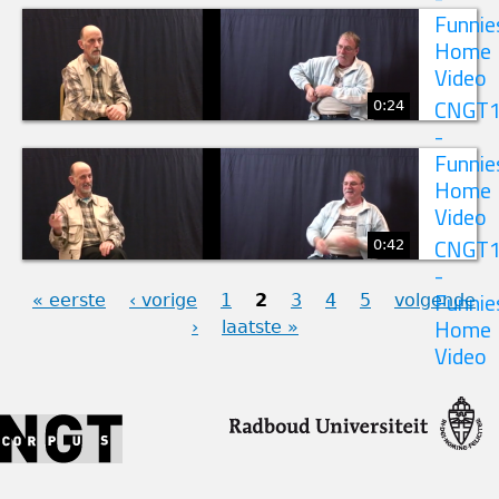
Funnie
Home
Video
0:24
CNGT
-
Funnie
Home
Video
0:42
CNGT
-
« eerste
‹ vorige
1
2
3
4
5
volgende
Funnie
›
laatste »
Home
PAGINA'S
Video