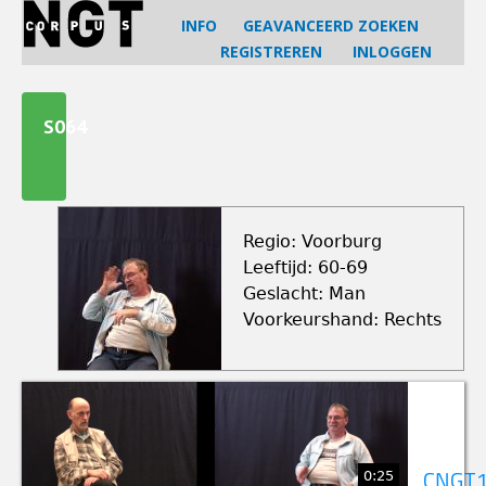
Jump
INFO
GEAVANCEERD ZOEKEN
to
REGISTREREN
INLOGGEN
navigation
Back
to
S064
top
Regio: Voorburg
Leeftijd: 60-69
Geslacht: Man
Voorkeurshand: Rechts
0:25
CNGT