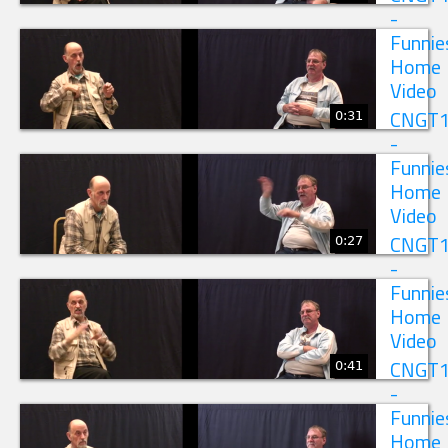
-
Funnie
Home
Video
0:31
CNGT
-
Funnie
Home
Video
0:27
CNGT
-
Funnie
Home
Video
0:41
CNGT
-
Funnie
Home