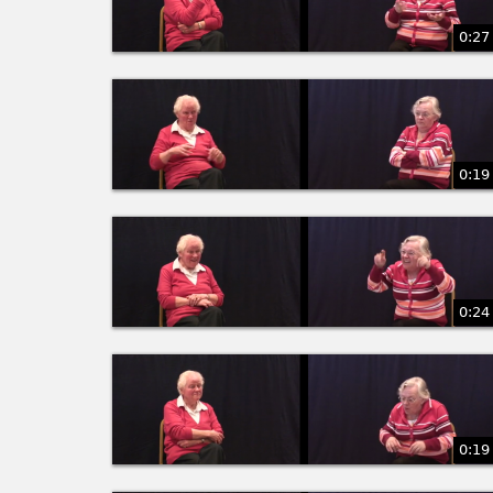
0:27
0:19
0:24
0:19