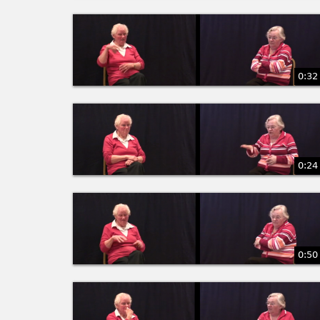
0:32
0:24
0:50