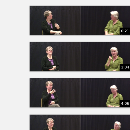
0:21
3:04
4:06