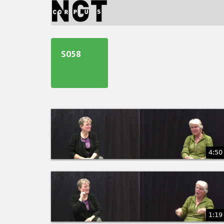
Jump
to
navigation
Back
to
S058
top
4:50
1:19