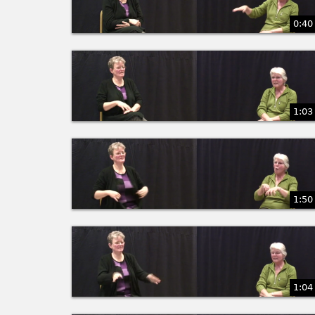
0:40
1:03
1:50
1:04