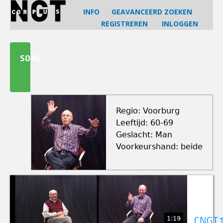
Jump
INFO
GEAVANCEERD ZOEKEN
to
REGISTREREN
INLOGGEN
navigation
Back
to
S046
top
Regio: Voorburg
Leeftijd: 60-69
Geslacht: Man
Voorkeurshand: beide
1:19
CNGT