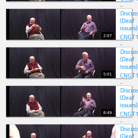
-
Discus
(Deaf
issues)
2:07
CNGT
-
Discus
(Deaf
issues)
5:01
CNGT
-
Discus
(Deaf
issues)
8:49
CNGT
-
Discus
(Deaf