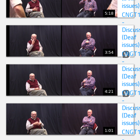
issues)
5:18
CNGT
-
Discus
(Deaf
issues)
3:54
CNGT
-
Discus
(Deaf
issues)
4:21
CNGT
-
Discus
(Deaf
issues)
1:01
CNGT
-