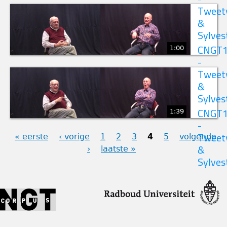
Tweet
&
Sylves
1:00
CNGT
-
Tweet
&
Sylves
1:39
CNGT
-
« eerste
‹ vorige
1
2
3
4
5
volgende
Tweet
›
laatste »
&
PAGINA'S
Sylves