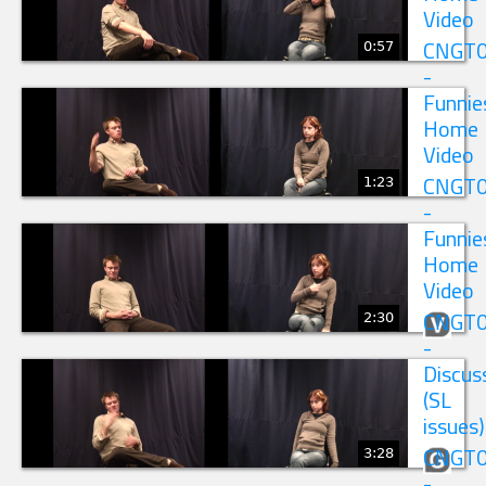
Video
0:57
CNGT
-
Funnie
Home
Video
1:23
CNGT
-
Funnie
Home
Video
2:30
CNGT
-
Discus
(SL
issues)
3:28
CNGT
-