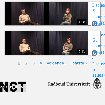
Discus
(SL
issues)
4:58
CNGT
-
Discus
(SL
issues)
6:11
CNGT
-
1
2
3
4
volgende ›
laatste »
Discus
(SL
PAGINA'S
issues)