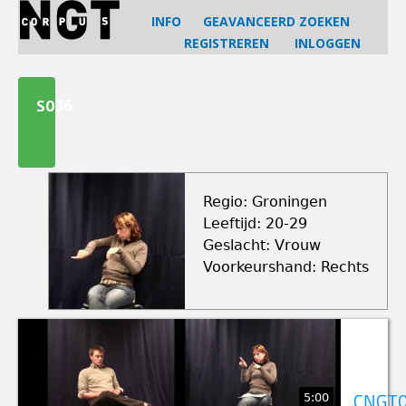
Jump
INFO
GEAVANCEERD ZOEKEN
to
REGISTREREN
INLOGGEN
navigation
Back
to
S036
top
Regio: Groningen
Leeftijd: 20-29
Geslacht: Vrouw
Voorkeurshand: Rechts
5:00
CNGT