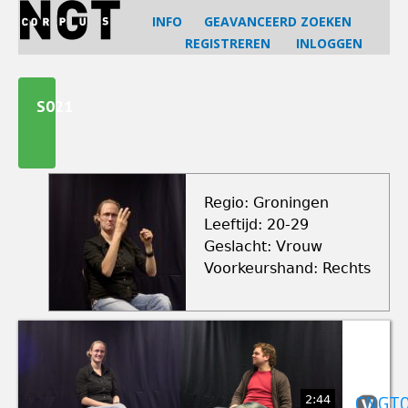
Jump
INFO
GEAVANCEERD ZOEKEN
to
REGISTREREN
INLOGGEN
navigation
Back
to
S021
top
Regio: Groningen
Leeftijd: 20-29
Geslacht: Vrouw
Voorkeurshand: Rechts
2:44
CNGT