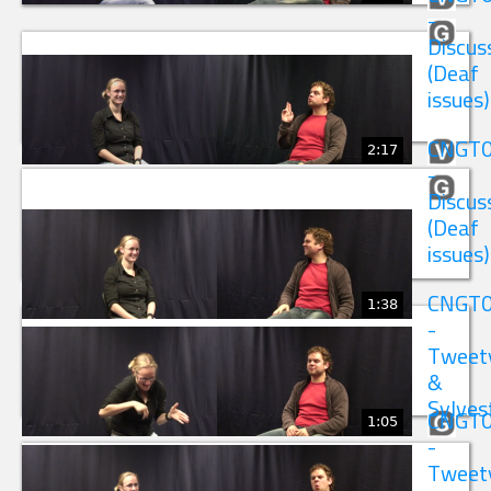
-
Discus
(Deaf
issues)
CNGT
2:17
-
Discus
(Deaf
issues)
CNGT
1:38
-
Tweet
&
Sylves
CNGT
1:05
-
Tweet