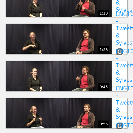
&
Sylves
1:10
CNGT
-
Tweet
&
Sylves
1:36
CNGT
-
Tweet
&
Sylves
0:45
CNGT
-
Tweet
&
Sylves
0:56
CNGT
-