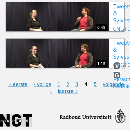
Tweet
&
Sylves
0:48
CNGT
-
Tweet
&
Sylves
1:15
CNGT
-
Person
« eerste
‹ vorige
1
2
3
4
5
volgende
recolle
PAGINA'S
›
laatste »