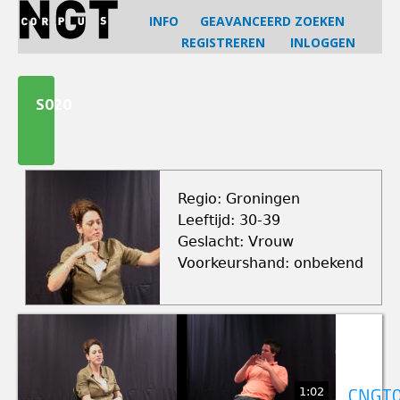
Jump
INFO
GEAVANCEERD ZOEKEN
to
REGISTREREN
INLOGGEN
navigation
Back
to
S020
top
Regio: Groningen
Leeftijd: 30-39
Geslacht: Vrouw
Voorkeurshand: onbekend
1:02
CNGT