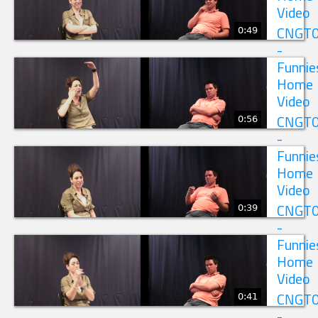
Video
0:49
CNGT
-
Funnie
Home
Video
0:56
CNGT
-
Funnie
Home
Video
0:39
CNGT
-
Funnie
Home
Video
0:41
CNGT
-