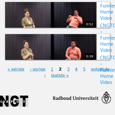
Funnie
Home
Video
0:52
CNGT
-
Funnie
Home
Video
0:39
CNGT
-
« eerste
‹ vorige
1
2
3
4
5
volgende
Funnie
›
laatste »
Home
PAGINA'S
Video