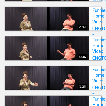
-
Funnie
Home
Video
0:34
CNGT
-
Funnie
Home
Video
0:46
CNGT
-
Funnie
Home
Video
1:28
CNGT
-
Funnie
Home