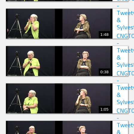
-
Tweet
&
Sylves
1:48
CNGT
-
Tweet
&
Sylves
0:38
CNGT
-
Tweet
&
Sylves
1:05
CNGT
-
Tweet
&