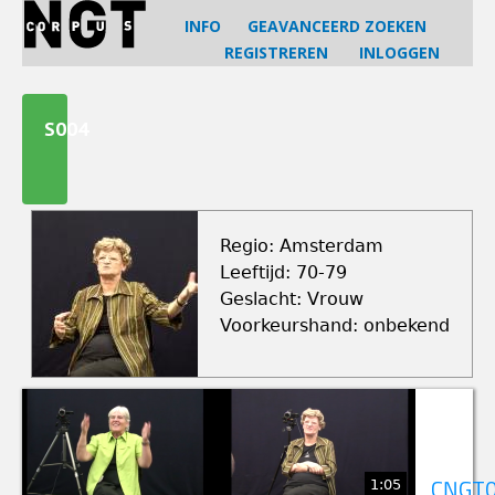
Jump
INFO
GEAVANCEERD ZOEKEN
to
REGISTREREN
INLOGGEN
navigation
Back
to
S004
top
Regio: Amsterdam
Leeftijd: 70-79
Geslacht: Vrouw
Voorkeurshand: onbekend
1:05
CNGT