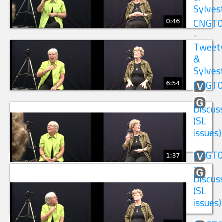
Sylves
0:46
CNGT
-
Tweet
&
Sylves
6:54
CNGT
-
Discus
(SL
issues)
CNGT
1:37
-
Discus
(SL
issues)