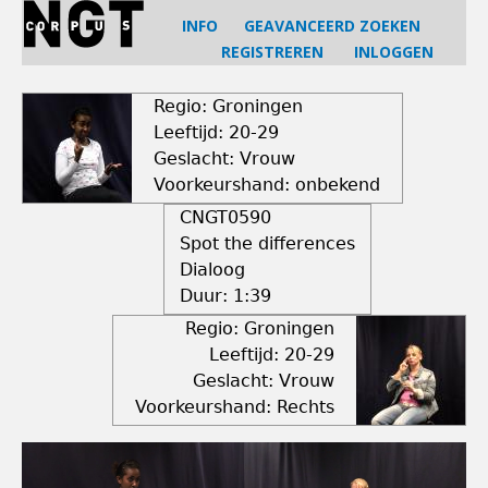
Jump
INFO
GEAVANCEERD ZOEKEN
to
REGISTREREN
INLOGGEN
navigation
Back
to
Regio: Groningen
top
Leeftijd: 20-29
Geslacht: Vrouw
Voorkeurshand: onbekend
CNGT0590
Spot the differences
Dialoog
Duur:
1:39
Regio: Groningen
Leeftijd: 20-29
Geslacht: Vrouw
Voorkeurshand: Rechts