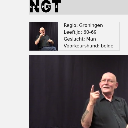
Jump
to
navigation
Back
to
Regio: Groningen
top
Leeftijd: 60-69
Geslacht: Man
Voorkeurshand: beide