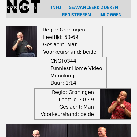
Jump
INFO
GEAVANCEERD ZOEKEN
to
REGISTREREN
INLOGGEN
navigation
Back
to
Regio: Groningen
top
Leeftijd: 60-69
Geslacht: Man
Voorkeurshand: beide
CNGT0344
Funniest Home Video
Monoloog
Duur:
1:14
Regio: Groningen
Leeftijd: 40-49
Geslacht: Man
Voorkeurshand: beide