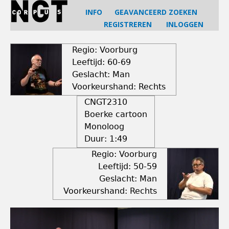
Jump
INFO
GEAVANCEERD ZOEKEN
to
REGISTREREN
INLOGGEN
navigation
Back
to
Regio: Voorburg
top
Leeftijd: 60-69
Geslacht: Man
Voorkeurshand: Rechts
CNGT2310
Boerke cartoon
Monoloog
Duur:
1:49
Regio: Voorburg
Leeftijd: 50-59
Geslacht: Man
Voorkeurshand: Rechts