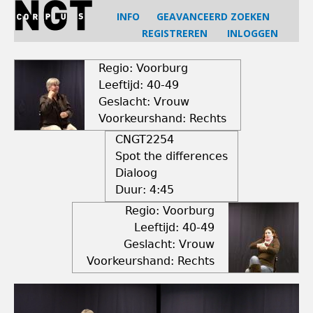
Jump
INFO
GEAVANCEERD ZOEKEN
to
REGISTREREN
INLOGGEN
navigation
Back
to
Regio: Voorburg
top
Leeftijd: 40-49
Geslacht: Vrouw
Voorkeurshand: Rechts
CNGT2254
Spot the differences
Dialoog
Duur:
4:45
Regio: Voorburg
Leeftijd: 40-49
Geslacht: Vrouw
Voorkeurshand: Rechts