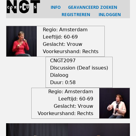
Jump
INFO
GEAVANCEERD ZOEKEN
to
REGISTREREN
INLOGGEN
navigation
Back
to
Regio: Amsterdam
top
Leeftijd: 60-69
Geslacht: Vrouw
Voorkeurshand: Rechts
CNGT2097
Discussion (Deaf issues)
Dialoog
Duur:
0:58
Regio: Amsterdam
Leeftijd: 60-69
Geslacht: Vrouw
Voorkeurshand: Rechts