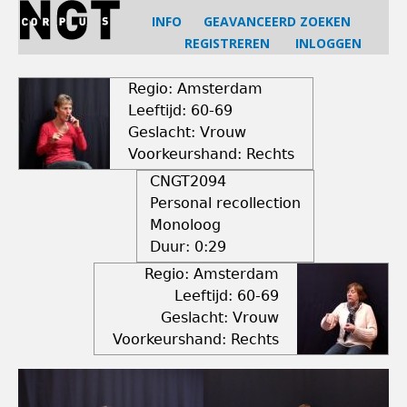
Jump
INFO
GEAVANCEERD ZOEKEN
to
REGISTREREN
INLOGGEN
navigation
Back
to
Regio: Amsterdam
top
Leeftijd: 60-69
Geslacht: Vrouw
Voorkeurshand: Rechts
CNGT2094
Personal recollection
Monoloog
Duur:
0:29
Regio: Amsterdam
Leeftijd: 60-69
Geslacht: Vrouw
Voorkeurshand: Rechts