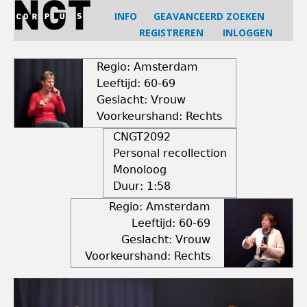
Jump
INFO
GEAVANCEERD ZOEKEN
to
REGISTREREN
INLOGGEN
navigation
Back
to
Regio: Amsterdam
top
Leeftijd: 60-69
Geslacht: Vrouw
Voorkeurshand: Rechts
CNGT2092
Personal recollection
Monoloog
Duur:
1:58
Regio: Amsterdam
Leeftijd: 60-69
Geslacht: Vrouw
Voorkeurshand: Rechts