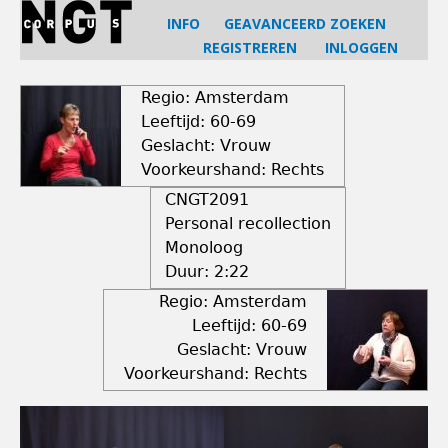
Jump
INFO
GEAVANCEERD ZOEKEN
to
REGISTREREN
INLOGGEN
navigation
Back
to
Regio: Amsterdam
top
Leeftijd: 60-69
Geslacht: Vrouw
Voorkeurshand: Rechts
CNGT2091
Personal recollection
Monoloog
Duur:
2:22
Regio: Amsterdam
Leeftijd: 60-69
Geslacht: Vrouw
Voorkeurshand: Rechts