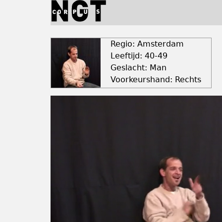
Jump
to
navigation
Back
to
Regio: Amsterdam
top
Leeftijd: 40-49
Geslacht: Man
Voorkeurshand: Rechts