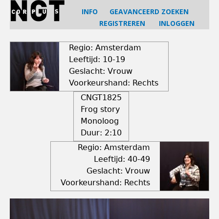
Jump
INFO
GEAVANCEERD ZOEKEN
to
REGISTREREN
INLOGGEN
navigation
Back
to
Regio: Amsterdam
top
Leeftijd: 10-19
Geslacht: Vrouw
Voorkeurshand: Rechts
CNGT1825
Frog story
Monoloog
Duur:
2:10
Regio: Amsterdam
Leeftijd: 40-49
Geslacht: Vrouw
Voorkeurshand: Rechts