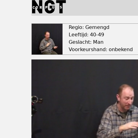
Jump
to
navigation
Back
to
Regio: Gemengd
top
Leeftijd: 40-49
Geslacht: Man
Voorkeurshand: onbekend