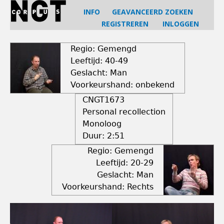
Jump
INFO
GEAVANCEERD ZOEKEN
to
REGISTREREN
INLOGGEN
navigation
Back
to
Regio: Gemengd
top
Leeftijd: 40-49
Geslacht: Man
Voorkeurshand: onbekend
CNGT1673
Personal recollection
Monoloog
Duur:
2:51
Regio: Gemengd
Leeftijd: 20-29
Geslacht: Man
Voorkeurshand: Rechts