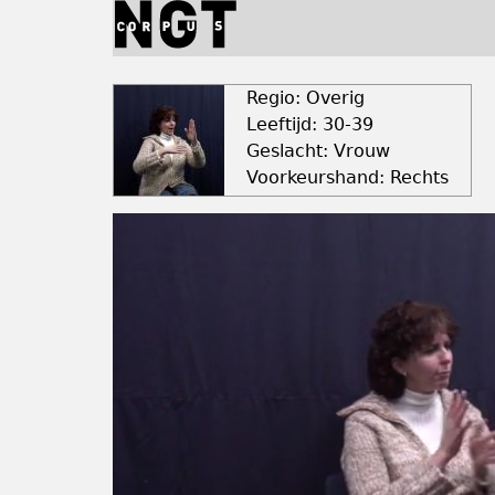
Jump
to
navigation
Back
to
Regio: Overig
top
Leeftijd: 30-39
Geslacht: Vrouw
Voorkeurshand: Rechts