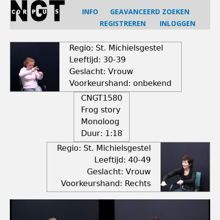
Jump
INFO
GEAVANCEERD ZOEKEN
to
REGISTREREN
INLOGGEN
navigation
Back
to
Regio: St. Michielsgestel
top
Leeftijd: 30-39
Geslacht: Vrouw
Voorkeurshand: onbekend
CNGT1580
Frog story
Monoloog
Duur:
1:18
Regio: St. Michielsgestel
Leeftijd: 40-49
Geslacht: Vrouw
Voorkeurshand: Rechts