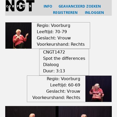
Jump
INFO
GEAVANCEERD ZOEKEN
to
REGISTREREN
INLOGGEN
navigation
Back
to
Regio: Voorburg
top
Leeftijd: 70-79
Geslacht: Vrouw
Voorkeurshand: Rechts
CNGT1472
Spot the differences
Dialoog
Duur:
3:13
Regio: Voorburg
Leeftijd: 60-69
Geslacht: Vrouw
Voorkeurshand: Rechts