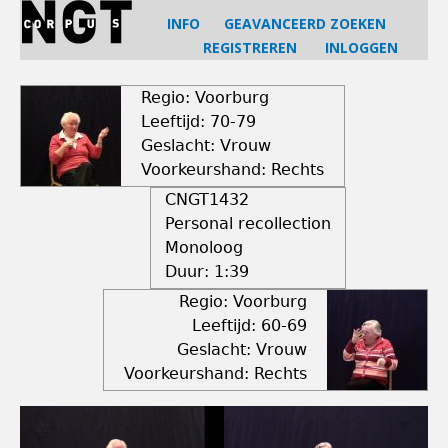
Jump
INFO
GEAVANCEERD ZOEKEN
to
REGISTREREN
INLOGGEN
navigation
Back
to
Regio: Voorburg
top
Leeftijd: 70-79
Geslacht: Vrouw
Voorkeurshand: Rechts
CNGT1432
Personal recollection
Monoloog
Duur:
1:39
Regio: Voorburg
Leeftijd: 60-69
Geslacht: Vrouw
Voorkeurshand: Rechts