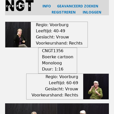
Jump
INFO
GEAVANCEERD ZOEKEN
to
REGISTREREN
INLOGGEN
navigation
Back
to
Regio: Voorburg
top
Leeftijd: 40-49
Geslacht: Vrouw
Voorkeurshand: Rechts
CNGT1356
Boerke cartoon
Monoloog
Duur:
1:16
Regio: Voorburg
Leeftijd: 60-69
Geslacht: Vrouw
Voorkeurshand: Rechts