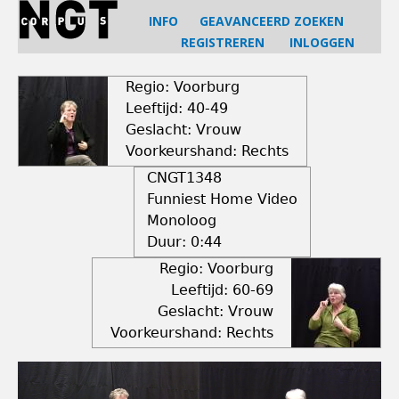
Jump
INFO
GEAVANCEERD ZOEKEN
to
REGISTREREN
INLOGGEN
navigation
Back
to
Regio: Voorburg
top
Leeftijd: 40-49
Geslacht: Vrouw
Voorkeurshand: Rechts
CNGT1348
Funniest Home Video
Monoloog
Duur:
0:44
Regio: Voorburg
Leeftijd: 60-69
Geslacht: Vrouw
Voorkeurshand: Rechts