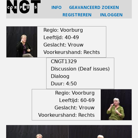
Jump
INFO
GEAVANCEERD ZOEKEN
to
REGISTREREN
INLOGGEN
navigation
Back
to
Regio: Voorburg
top
Leeftijd: 40-49
Geslacht: Vrouw
Voorkeurshand: Rechts
CNGT1329
Discussion (Deaf issues)
Dialoog
Duur:
4:50
Regio: Voorburg
Leeftijd: 60-69
Geslacht: Vrouw
Voorkeurshand: Rechts