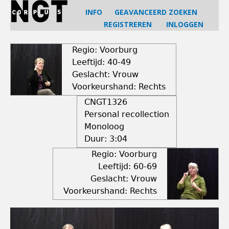
Jump
INFO
GEAVANCEERD ZOEKEN
to
REGISTREREN
INLOGGEN
navigation
Back
to
Regio: Voorburg
top
Leeftijd: 40-49
Geslacht: Vrouw
Voorkeurshand: Rechts
CNGT1326
Personal recollection
Monoloog
Duur:
3:04
Regio: Voorburg
Leeftijd: 60-69
Geslacht: Vrouw
Voorkeurshand: Rechts