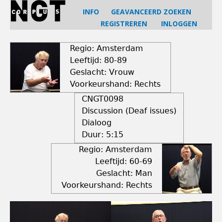
Jump
INFO
GEAVANCEERD ZOEKEN
to
REGISTREREN
INLOGGEN
navigation
Back
to
Regio: Amsterdam
top
Leeftijd: 80-89
Geslacht: Vrouw
Voorkeurshand: Rechts
CNGT0098
Discussion (Deaf issues)
Dialoog
Duur:
5:15
Regio: Amsterdam
Leeftijd: 60-69
Geslacht: Man
Voorkeurshand: Rechts