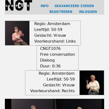
Jump
INFO
GEAVANCEERD ZOEKEN
to
REGISTREREN
INLOGGEN
navigation
Back
to
Regio: Amsterdam
top
Leeftijd: 50-59
Geslacht: Vrouw
Voorkeurshand: Links
CNGT1076
Free conversation
Dialoog
Duur:
0:36
Regio: Amsterdam
Leeftijd: 50-59
Geslacht: Vrouw
Voorkeurshand: Rechts