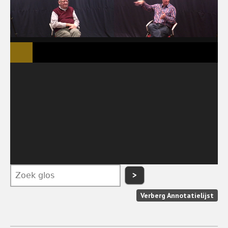
>
Verberg Annotatielijst