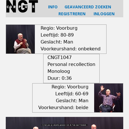
Jump
INFO
GEAVANCEERD ZOEKEN
to
REGISTREREN
INLOGGEN
navigation
Back
to
Regio: Voorburg
top
Leeftijd: 80-89
Geslacht: Man
Voorkeurshand: onbekend
CNGT1047
Personal recollection
Monoloog
Duur:
0:36
Regio: Voorburg
Leeftijd: 60-69
Geslacht: Man
Voorkeurshand: beide