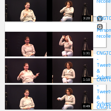
recolle
CNGT
3:20
-
Person
recolle
CNGT
1:31
-
Tweet
&
Sylves
CNGT
1:10
-
Tweet
&
Sylves
0:49
CNGT