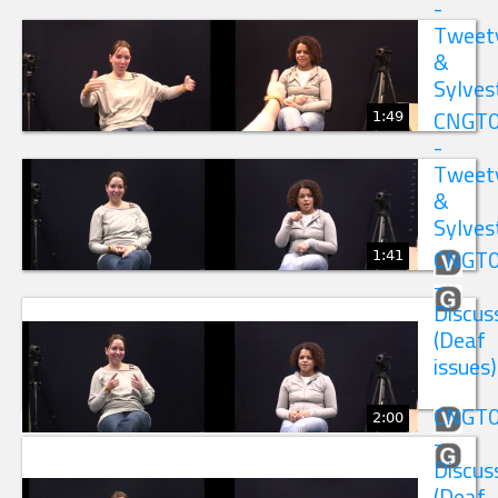
-
Tweet
&
Sylves
1:49
CNGT
-
Tweet
&
Sylves
1:41
CNGT
-
Discus
(Deaf
issues)
CNGT
2:00
-
Discus