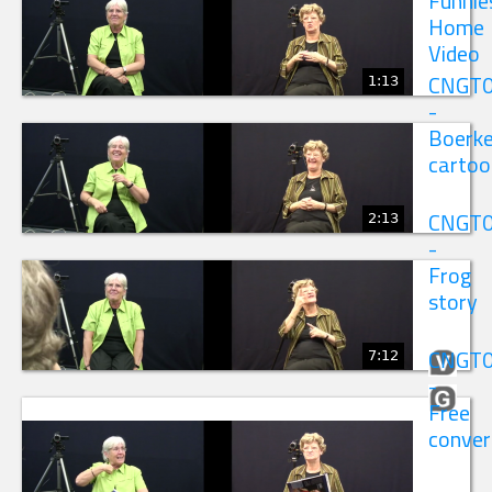
Funnie
Home
Video
1:13
CNGT
-
Boerk
cartoo
2:13
CNGT
-
Frog
story
7:12
CNGT
-
Free
conver