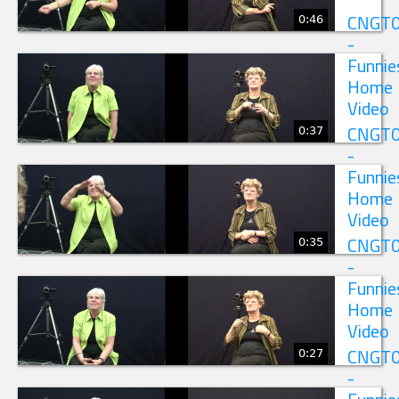
0:46
CNGT
-
Funnie
Home
Video
0:37
CNGT
-
Funnie
Home
Video
0:35
CNGT
-
Funnie
Home
Video
0:27
CNGT
-