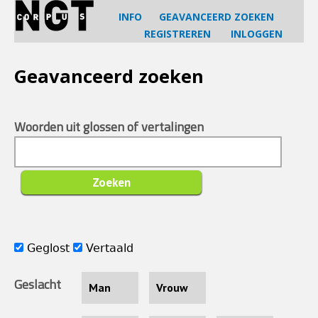
Jump
INFO
GEAVANCEERD ZOEKEN
to
REGISTREREN
INLOGGEN
navigation
Back
to
Geavanceerd zoeken
top
Woorden uit glossen of vertalingen
Geglost
Vertaald
Geslacht
Man
Vrouw